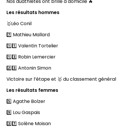
Nos duathlètes ont brillé à domicile 🔥
Les résultats hommes
🥇Léo Conil
7️⃣ Mathieu Mallard
1️⃣1️⃣ Valentin Tortelier
1️⃣3️⃣ Robin Lemercier
2️⃣3️⃣ Antonin Simon
Victoire sur l’étape et 🥇 du classement général
Les résultats femmes
5️⃣ Agathe Bolzer
9️⃣ Lou Gaspais
3️⃣7️⃣ Solène Moisan