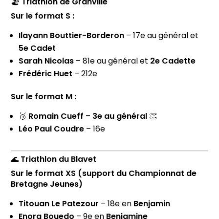
🏖️
Triathlon de Granville
Sur le format S :
Ilayann Bouttier-Borderon
– 17e au général et
5e Cadet
Sarah Nicolas
– 81e au général et
2e Cadette
Frédéric Huet
– 212e
Sur le format M :
🥉
Romain Cueff
–
3e au général
👏
Léo Paul Coudre
– 16e
🌊
Triathlon du Blavet
Sur le format XS (support du Championnat de
Bretagne Jeunes)
Titouan Le Patezour
– 18e en
Benjamin
Enora Bouedo
– 9e en
Benjamine