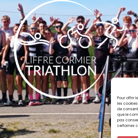
Pour offrir
les cookies
de consenti
que le comp
pas consent
certaines c